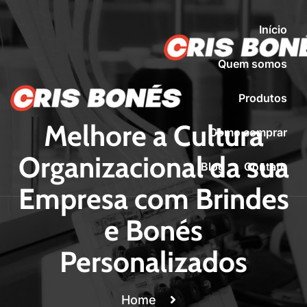
Início
Quem somos
Produtos
Melhore a Cultura
Como comprar
Organizacional da sua
Blog
Contato
Empresa com Brindes
e Bonés
Personalizados
Home